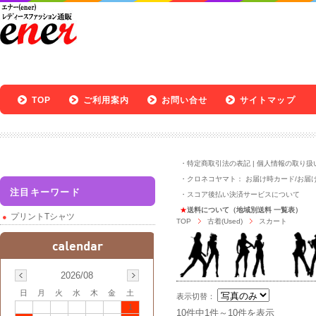
TOP
ご利用案内
お問い合せ
サイトマップ
・
特定商取引法の表記
|
個人情報の取り扱
・クロネコヤマト：
お届け時カード
/
お届
注目キーワード
・
スコア後払い決済サービスについて
★
送料について（地域別送料 一覧表）
プリントTシャツ
TOP
古着(Used)
スカート
2026/08
日
月
火
水
木
金
土
表示切替：
1
10件中1件～10件を表示