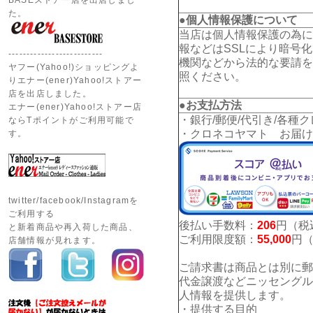
BASEストアー店を出店しまし
た。
●個人情報保護について
当店は個人情報保護の為に
報などはSSLにより暗号
--------------------------
機関などから法的な要請を
ヤフー(Yahoo!)ショッピングよ
照ください。
りエナー(ener)Yahoo!ストアー
店を出店しました。
●お支払方法
エナー(ener)Yahoo!ストアー店
・銀行/郵便/代引き/各種
ならTポイントがご利用可能で
・クロネコヤマト お届け
す。
twitter/facebook/Instagramを
ご利用する
後払い手数料：
206
円（税
と新着商品や再入荷した商品、
ご利用限度額：
55,000
円
店舗情報が見れます。
ご請求書は商品とは別に郵
代金譲渡などニッセングル
人情報を提供します。
・提供する目的