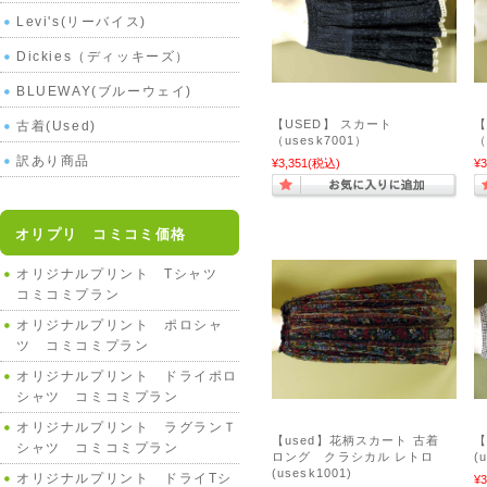
Levi's(リーバイス)
Dickies（ディッキーズ）
BLUEWAY(ブルーウェイ)
【USED】 スカート
【
古着(Used)
（usesk7001）
（
訳あり商品
¥3,351
(税込)
¥3
オリプリ コミコミ価格
オリジナルプリント Tシャツ
コミコミプラン
オリジナルプリント ポロシャ
ツ コミコミプラン
オリジナルプリント ドライポロ
シャツ コミコミプラン
オリジナルプリント ラグランＴ
【used】花柄スカート 古着
【
シャツ コミコミプラン
ロング クラシカル レトロ
(
(usesk1001)
オリジナルプリント ドライTシ
¥3