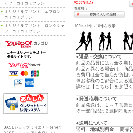
¥2,537
(税込)
ャツ コミコミプラン
在庫切れ
オリジナルプリント エプロン
コミコミプラン
オリジナルプリント ロングシャ
10件中1件～10件を表示
ツ コミコミプラン
●返品・交換について
商品の品質には万全を期し
商品と異なる場合は、商品
る費用は全て当店が負担い
※お客様のご都合による返
詳細は【
こちら
】を参照く
●発送時期について
商品発送は、１～７営業日
※一部商品は２週間程度か
●送料について
BASEショップよりエナー(ener)
送料
地域別料金
商品合計