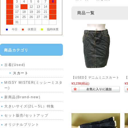
2
3
4
5
6
7
8
9
10
11
12
13
14
15
16
17
18
19
20
21
22
商品一覧
23
24
25
26
27
28
29
30
31
■
■
今日
■
休業日
臨時休業
商品カテゴリ
古着(Used)
スカート
【USED】デニムミニスカート
【
MISSY MISTER(ミッシーミスタ
¥3,238
(税込)
¥3
ー)
新商品(Brand-new)
大きいサイズ(2L～5L）特集
セット販売/セットアップ
オリジナルプリント