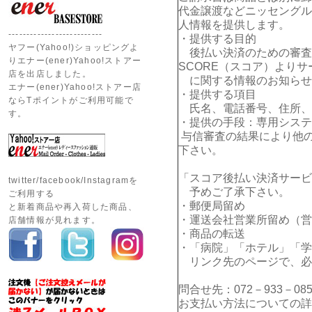
代金譲渡などニッセングル
人情報を提供します。
--------------------------
・提供する目的
ヤフー(Yahoo!)ショッピングよ
後払い決済のための審査
りエナー(ener)Yahoo!ストアー
SCORE（スコア）よりサ
店を出店しました。
に関する情報のお知らせ
エナー(ener)Yahoo!ストアー店
・提供する項目
ならTポイントがご利用可能で
氏名、電話番号、住所、E
す。
・提供の手段：専用システ
与信審査の結果により他
下さい。
「スコア後払い決済サービ
twitter/facebook/Instagramを
予めご了承下さい。
ご利用する
・郵便局留め
と新着商品や再入荷した商品、
・運送会社営業所留め（営
店舗情報が見れます。
・商品の転送
・「病院」「ホテル」「学
リンク先のページで、必
問合せ先：072－933－085
お支払い方法についての詳