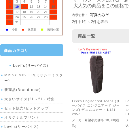
2
3
4
5
6
7
8
大人気の商品をこの価格で
9
10
11
12
13
14
15
16
17
18
19
20
21
22
表示切替：
23
24
25
26
27
28
29
2件中1件～2件を表示
30
31
■
■
今日
■
休業日
臨時休業
商品一覧
商品カテゴリ
Levi's(リーバイス)
MISSY MISTER(ミッシーミスタ
ー)
新商品(Brand-new)
大きいサイズ(2L～5L）特集
Levi's Engineered Jeans (リ
L
ーバイス エンジニアード ジー
ー
セット販売/セットアップ
ンズ) デニムスカート L121-
ン
2957
L
オリジナルプリント
メーカー希望小売価格:
¥8,900
(税
メ
込)
込
Levi's(リーバイス)