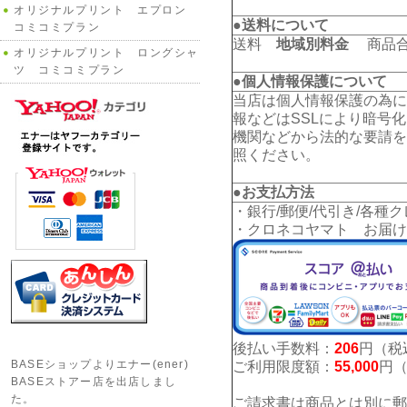
オリジナルプリント エプロン
●送料について
コミコミプラン
送料
地域別料金
商品合計
オリジナルプリント ロングシャ
ツ コミコミプラン
●個人情報保護について
当店は個人情報保護の為に
報などはSSLにより暗号
機関などから法的な要請を
照ください。
●お支払方法
・銀行/郵便/代引き/各種
・クロネコヤマト お届け
後払い手数料：
206
円（税
BASEショップよりエナー(ener)
ご利用限度額：
55,000
円
BASEストアー店を出店しまし
た。
ご請求書は商品とは別に郵