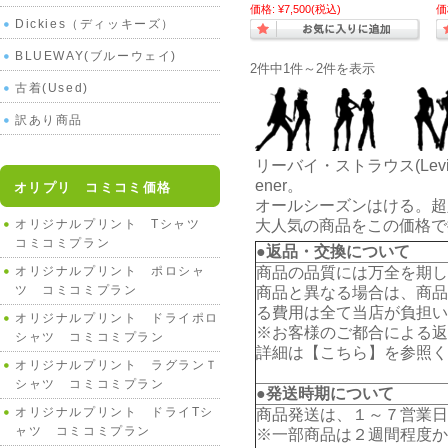
価格:
¥7,500
(税込)
価
Dickies（ディッキーズ）
BLUEWAY(ブルーウェイ)
2件中1件～2件を表示
古着(Used)
訳あり商品
リーバイ・ストラウス(Lev
ener。
オリプリ コミコミ価格
オールシーズンはける。超
オリジナルプリント Tシャツ
大人気の商品をこの価格で
コミコミプラン
●返品・交換について
オリジナルプリント ポロシャ
商品の品質には万全を期し
ツ コミコミプラン
商品と異なる場合は、商品
る費用は全て当店が負担い
オリジナルプリント ドライポロ
※お客様のご都合による返
シャツ コミコミプラン
詳細は【
こちら
】を参照く
オリジナルプリント ラグランＴ
シャツ コミコミプラン
●発送時期について
オリジナルプリント ドライTシ
商品発送は、１～７営業日
ャツ コミコミプラン
※一部商品は２週間程度か