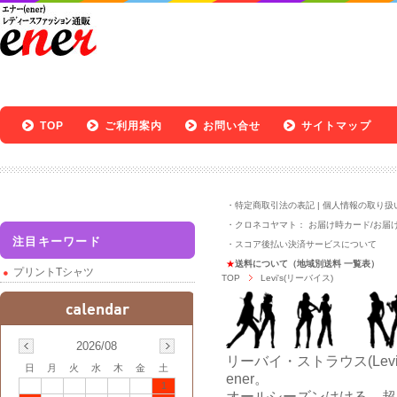
TOP
ご利用案内
お問い合せ
サイトマップ
・
特定商取引法の表記
|
個人情報の取り扱
・クロネコヤマト：
お届け時カード
/
お届
注目キーワード
・
スコア後払い決済サービスについて
★
送料について（地域別送料 一覧表）
プリントTシャツ
TOP
Levi's(リーバイス)
2026/08
リーバイ・ストラウス(Lev
日
月
火
水
木
金
土
ener。
1
オールシーズンはける。超