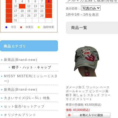
2
3
4
5
6
7
8
9
10
11
12
13
14
15
表示切替：
16
17
18
19
20
21
22
1件中1件～1件を表示
23
24
25
26
27
28
29
30
31
■
■
今日
■
休業日
臨時休業
商品一覧
商品カテゴリ
新商品(Brand-new)
帽子・ハット・キャップ
MISSY MISTER(ミッシーミスタ
ー)
ダメージ加工 ワッペン ベース
新商品(Brand-new)
ボールキャップ ビンテージ風
帽子 刺しゅう スタッズ フリー
大きいサイズ(2L～5L）特集
サイズ ストリート
希望小売価格:
¥3,500
(税込)
セット販売/セットアップ
価格:
¥3,000
(税込)
オリジナルプリント