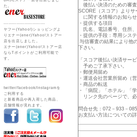
BASEストアー店を出店しまし
後払い決済のための審査
た。
SCORE（スコア）よりサ
に関する情報のお知らせ
・提供する項目
--------------------------
氏名、電話番号、住所、E
ヤフー(Yahoo!)ショッピングよ
・提供の手段：専用システ
りエナー(ener)Yahoo!ストアー
店を出店しました。
与信審査の結果により他
エナー(ener)Yahoo!ストアー店
下さい。
ならTポイントがご利用可能で
す。
「スコア後払い決済サービ
予めご了承下さい。
・郵便局留め
・運送会社営業所留め（営
・商品の転送
twitter/facebook/Instagramを
・「病院」「ホテル」「学
ご利用する
リンク先のページで、必
と新着商品や再入荷した商品、
店舗情報が見れます。
問合せ先：072－933－085
お支払い方法についての詳