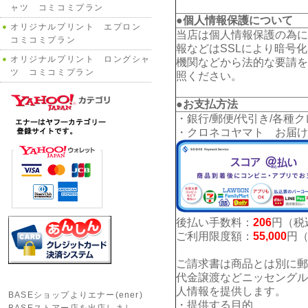
ャツ コミコミプラン
●個人情報保護について
オリジナルプリント エプロン
当店は個人情報保護の為に
コミコミプラン
報などはSSLにより暗号
オリジナルプリント ロングシャ
機関などから法的な要請を
ツ コミコミプラン
照ください。
●お支払方法
・銀行/郵便/代引き/各種
・クロネコヤマト お届け
後払い手数料：
206
円（税
ご利用限度額：
55,000
円
ご請求書は商品とは別に郵
代金譲渡などニッセングル
人情報を提供します。
BASEショップよりエナー(ener)
・提供する目的