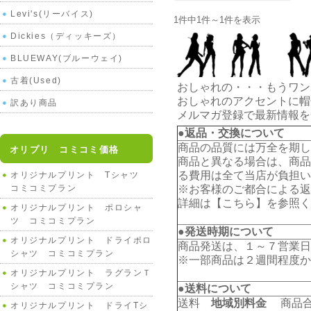
Levi's(リーバイス)
1件中1件～1件を表示
Dickies（ディッキーズ）
BLUEWAY(ブルーウェイ)
古着(Used)
おしゃれの・・・もうワン
おしゃれのアクセントに帽
訳あり商品
メルマガ登録で最新情報を
●返品・交換について
商品の品質には万全を期し
オリプリ コミコミ価格
商品と異なる場合は、商品
る費用は全て当店が負担い
オリジナルプリント Tシャツ
コミコミプラン
※お客様のご都合による返
詳細は【
こちら
】を参照く
オリジナルプリント ポロシャ
ツ コミコミプラン
●発送時期について
オリジナルプリント ドライポロ
商品発送は、１～７営業日
シャツ コミコミプラン
※一部商品は２週間程度か
オリジナルプリント ラグランＴ
シャツ コミコミプラン
●送料について
送料
地域別料金
商品合計
オリジナルプリント ドライTシ