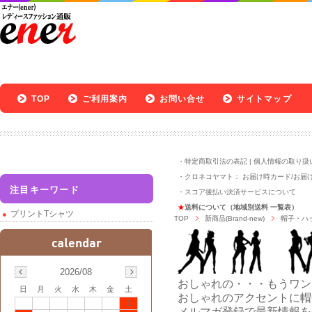
TOP
ご利用案内
お問い合せ
サイトマップ
・
特定商取引法の表記
|
個人情報の取り扱
・クロネコヤマト：
お届け時カード
/
お届
注目キーワード
・
スコア後払い決済サービスについて
★
送料について（地域別送料 一覧表）
プリントTシャツ
TOP
新商品(Brand-new)
帽子・ハ
2026/08
おしゃれの・・・もうワン
日
月
火
水
木
金
土
おしゃれのアクセントに帽
1
メルマガ登録で最新情報を