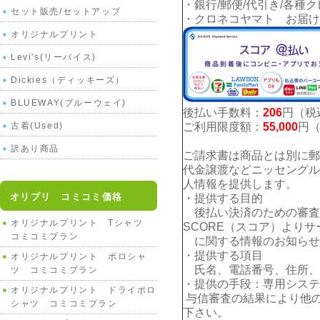
・銀行/郵便/代引き/各種
セット販売/セットアップ
・クロネコヤマト お届け
オリジナルプリント
Levi's(リーバイス)
Dickies（ディッキーズ）
BLUEWAY(ブルーウェイ)
後払い手数料：
206
円（税
古着(Used)
ご利用限度額：
55,000
円
訳あり商品
ご請求書は商品とは別に郵
代金譲渡などニッセングル
人情報を提供します。
オリプリ コミコミ価格
・提供する目的
後払い決済のための審査
オリジナルプリント Tシャツ
SCORE（スコア）よりサ
コミコミプラン
に関する情報のお知らせ
・提供する項目
オリジナルプリント ポロシャ
氏名、電話番号、住所、E
ツ コミコミプラン
・提供の手段：専用システ
オリジナルプリント ドライポロ
与信審査の結果により他
シャツ コミコミプラン
下さい。