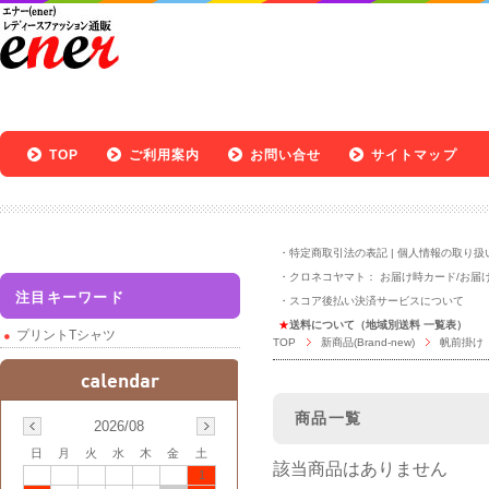
TOP
ご利用案内
お問い合せ
サイトマップ
・
特定商取引法の表記
|
個人情報の取り扱
・クロネコヤマト：
お届け時カード
/
お届
注目キーワード
・
スコア後払い決済サービスについて
★
送料について（地域別送料 一覧表）
プリントTシャツ
TOP
新商品(Brand-new)
帆前掛け
商品一覧
2026/08
日
月
火
水
木
金
土
該当商品はありません
1