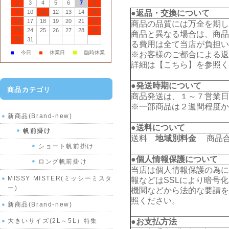
2
3
4
5
6
7
8
9
10
11
12
13
14
15
●返品・交換について
16
17
18
19
20
21
22
商品の品質には万全を期し
23
24
25
26
27
28
29
商品と異なる場合は、商品
30
31
る費用は全て当店が負担い
■
■
今日
■
休業日
臨時休業
※お客様のご都合による返
詳細は【
こちら
】を参照く
●発送時期について
商品カテゴリ
商品発送は、１～７営業日
※一部商品は２週間程度か
新商品(Brand-new)
●送料について
帆前掛け
送料
地域別料金
商品合計
ショート帆前掛け
●個人情報保護について
ロング帆前掛け
当店は個人情報保護の為に
MISSY MISTER(ミッシーミスタ
報などはSSLにより暗号
ー)
機関などから法的な要請を
照ください。
新商品(Brand-new)
大きいサイズ(2L～5L）特集
●お支払方法