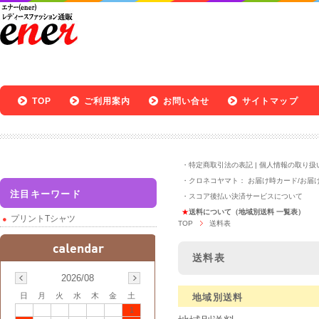
TOP
ご利用案内
お問い合せ
サイトマップ
・
特定商取引法の表記
|
個人情報の取り扱
・クロネコヤマト：
お届け時カード
/
お届
注目キーワード
・
スコア後払い決済サービスについて
★
送料について（地域別送料 一覧表）
プリントTシャツ
TOP
送料表
送料表
2026/08
日
月
火
水
木
金
土
地域別送料
1