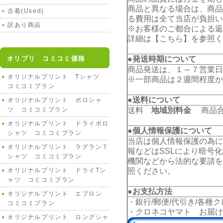
商品と異なる場合は、商品
古着(Used)
る費用は全て当店が負担い
訳あり商品
※お客様のご都合による返
詳細は【
こちら
】を参照く
オリプリ コミコミ価格
●発送時期について
商品発送は、１～７営業日
オリジナルプリント Tシャツ
※一部商品は２週間程度か
コミコミプラン
●送料について
オリジナルプリント ポロシャ
ツ コミコミプラン
送料
地域別料金
商品合計
オリジナルプリント ドライポロ
●個人情報保護について
シャツ コミコミプラン
当店は個人情報保護の為に
オリジナルプリント ラグランＴ
報などはSSLにより暗号
シャツ コミコミプラン
機関などから法的な要請を
オリジナルプリント ドライTシ
照ください。
ャツ コミコミプラン
●お支払方法
オリジナルプリント エプロン
・銀行/郵便/代引き/各種
コミコミプラン
・クロネコヤマト お届け
オリジナルプリント ロングシャ