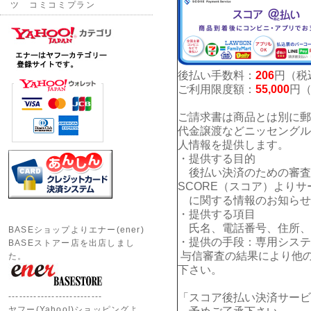
ツ コミコミプラン
後払い手数料：
206
円（税
ご利用限度額：
55,000
円
ご請求書は商品とは別に郵
代金譲渡などニッセングル
人情報を提供します。
・提供する目的
後払い決済のための審査
SCORE（スコア）よりサ
に関する情報のお知らせ
・提供する項目
氏名、電話番号、住所、E
BASEショップよりエナー(ener)
・提供の手段：専用システ
BASEストアー店を出店しまし
与信審査の結果により他
た。
下さい。
--------------------------
「スコア後払い決済サービ
ヤフー(Yahoo!)ショッピングよ