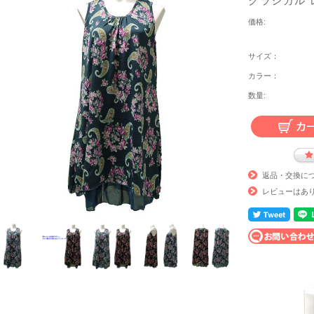
クラシカル 
価格:
サイズ：
カラー：
数量:
返品・交換に
レビューはあ