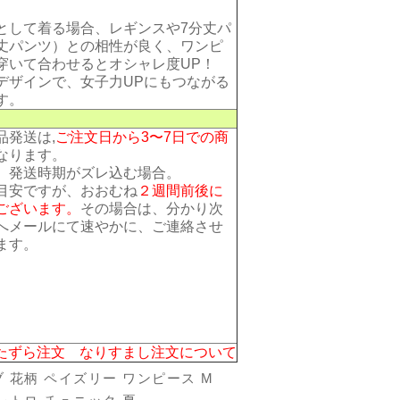
として着る場合、レギンスや7分丈パ
丈パンツ）との相性が良く、ワンピ
穿いて合わせるとオシャレ度UP！
デザインで、女子力UPにもつながる
す。
品発送は,
ご注文日から3〜7日での商
なります。
、発送時期がズレ込む場合。
目安ですが、おおむね
２週間前後に
ございます。
その場合は、分かり次
へメールにて速やかに、ご連絡させ
ます。
たずら注文 なりすまし注文について
 花柄 ペイズリー ワンピース M