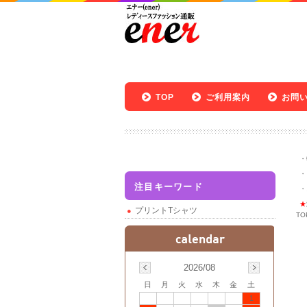
TOP
ご利用案内
お問
・
・
注目キーワード
・
★
プリントTシャツ
TO
2026/08
日
月
火
水
木
金
土
1