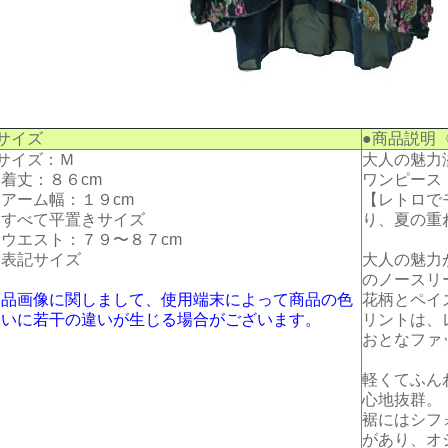
サイズ
●商品説明
サイズ：Ｍ
大人の魅力
着丈：８６cm
ワンピース
アーム幅：１９cm
【レトロで
※すべて平置きサイズ
り、夏の重
ウエスト：７９〜８７cm
※表記サイズ
大人の魅力
のノースリ
商品画像に関しまして、使用端末によって商品の色
花柄とペイ
合いに若干の違いが生じる場合がございます。
リントは、
おとなファ
軽くてふん
心地抜群。
裾にはシフ
があり、オ