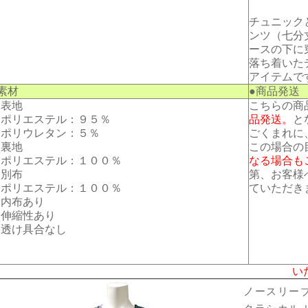
チュニック
ンツ（七分
ースの下に
落ち着いた
アイテムで
素材
●商品発送
・表地
こちらの商
ポリエステル：９５％
品発送。
と
ポリウレタン：５％
ごくまれに
・裏地
この場合の
ポリエステル：１００％
なる場合も
・別布
第、お客様
ポリエステル：１００％
ていただき
内布あり
伸縮性あり
透け具合なし
い
ノースリーブ