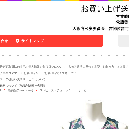
い合せ
サイトマップ
特定商取引法の表記
|
個人情報の取り扱いについて
|
古物営業法に基づく表記
|
衣装協力 衣装提供
クロネコヤマト：
お届け時カード
/
お届け時電子マネー払い
スコア後払い決済サービスについて
送料について（地域別送料 一覧表）
P
新商品(Brand-new)
ワンピース・チュニック
ミニ丈