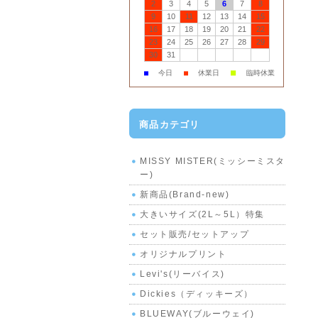
2
3
4
5
6
7
8
9
10
11
12
13
14
15
16
17
18
19
20
21
22
23
24
25
26
27
28
29
30
31
■
■
今日
■
休業日
臨時休業
商品カテゴリ
MISSY MISTER(ミッシーミスタ
ー)
新商品(Brand-new)
大きいサイズ(2L～5L）特集
セット販売/セットアップ
オリジナルプリント
Levi's(リーバイス)
Dickies（ディッキーズ）
BLUEWAY(ブルーウェイ)