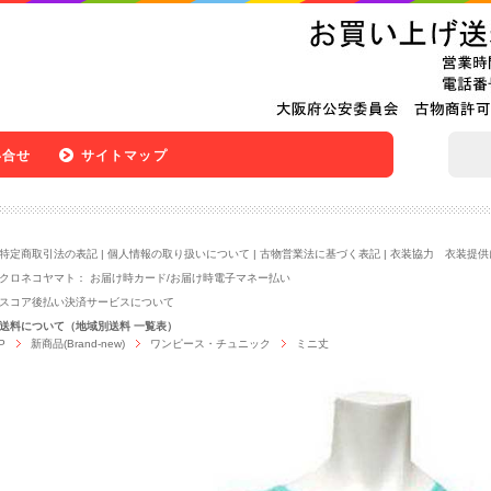
い合せ
サイトマップ
特定商取引法の表記
|
個人情報の取り扱いについて
|
古物営業法に基づく表記
|
衣装協力 衣装提供
クロネコヤマト：
お届け時カード
/
お届け時電子マネー払い
スコア後払い決済サービスについて
送料について（地域別送料 一覧表）
P
新商品(Brand-new)
ワンピース・チュニック
ミニ丈