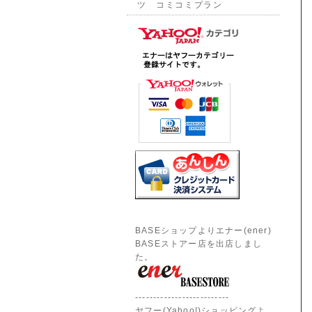
ツ コミコミプラン
BASEショップよりエナー(ener)
BASEストアー店を出店しまし
た。
--------------------------
ヤフー(Yahoo!)ショッピングよ