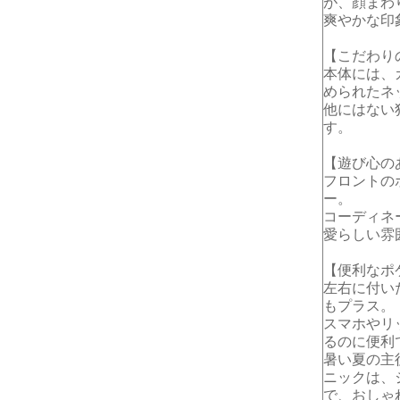
が、顔まわ
爽やかな印
【こだわり
本体には、
められたネ
他にはない
す。
【遊び心の
フロントの
ー。
コーディネ
愛らしい雰
【便利なポ
左右に付い
もプラス。
スマホやリ
るのに便利
暑い夏の主
ニックは、
で、おしゃ