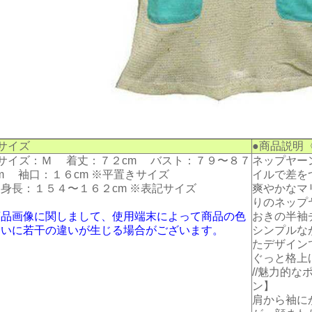
サイズ
●商品説明
■サイズ：Ｍ 着丈：７２cm バスト：７９〜８７
ネップヤー
m 袖口：１６cm ※平置きサイズ
イルで差を
身長：１５４〜１６２cm ※表記サイズ
爽やかなマ
りのネップ
商品画像に関しまして、使用端末によって商品の色
おきの半袖
合いに若干の違いが生じる場合がございます。
シンプルな
たデザイン
ぐっと格上
//魅力的な
ン】
肩から袖に