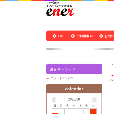
TOP
ご利用案内
お問
・
・
注目キーワード
・
★
プリントTシャツ
TO
2026/08
日
月
火
水
木
金
土
1