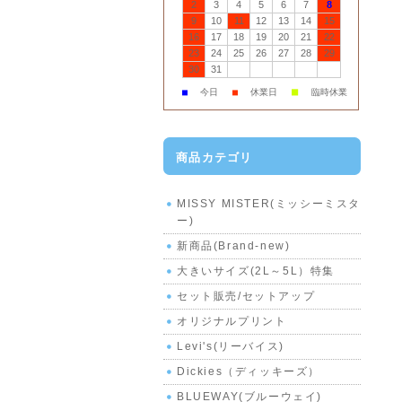
2
3
4
5
6
7
8
9
10
11
12
13
14
15
16
17
18
19
20
21
22
23
24
25
26
27
28
29
30
31
■
■
今日
■
休業日
臨時休業
商品カテゴリ
MISSY MISTER(ミッシーミスタ
ー)
新商品(Brand-new)
大きいサイズ(2L～5L）特集
セット販売/セットアップ
オリジナルプリント
Levi's(リーバイス)
Dickies（ディッキーズ）
BLUEWAY(ブルーウェイ)