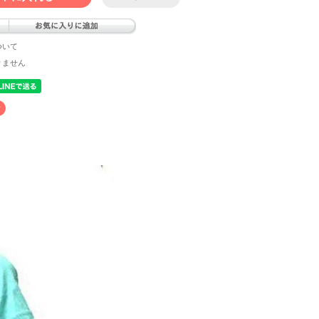
ついて
りません