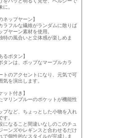
りをパッと明るく見せ、ヘルシーで
象に。
のネップヤーン】
カラフルな繊維がランダムに散りば
ップヤーン素材を使用。
独特の風合いと立体感が楽しめま
あるボタン】
ボタンは、ポップなマーブルカラ
ートのアクセントになり、元気で可
囲気を演出します。
ケット付き】
たマリンブルーのポケットが機能性
ップなど、ちょっとした小物を入れ
です。
役になること間違いなしのこのチュ
ジーンズやレギンスと合わせるだけ
れで個性的なスタイルが完成しま