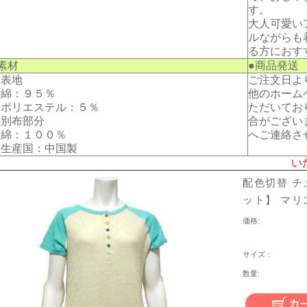
す。
大人可愛い
ルながらも
る方におす
素材
●商品発送
・表地
ご注文日よ
綿：９５％
他のホーム
ポリエステル：５％
ただいてお
・別布部分
合がござい
綿：１００％
へご連絡さ
生産国：中国製
い
配色切替 チ
ット】 マリ
価格:
サイズ：
数量: