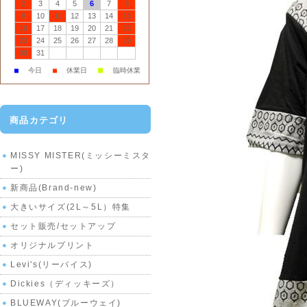
2
3
4
5
6
7
8
9
10
11
12
13
14
15
16
17
18
19
20
21
22
23
24
25
26
27
28
29
30
31
■
■
今日
■
休業日
臨時休業
商品カテゴリ
MISSY MISTER(ミッシーミスタ
ー)
新商品(Brand-new)
大きいサイズ(2L～5L）特集
セット販売/セットアップ
オリジナルプリント
Levi's(リーバイス)
Dickies（ディッキーズ）
BLUEWAY(ブルーウェイ)