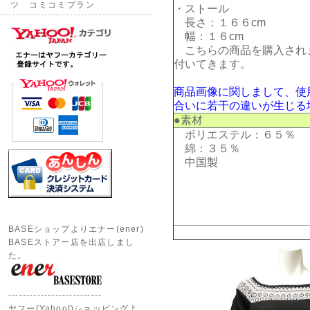
ツ コミコミプラン
・ストール
長さ：１６６cm
幅：１６cm
こちらの商品を購入され
付いてきます。
商品画像に関しまして、使
合いに若干の違いが生じる
●素材
ポリエステル：６５％
綿：３５％
中国製
BASEショップよりエナー(ener)
BASEストアー店を出店しまし
た。
--------------------------
ヤフー(Yahoo!)ショッピングよ