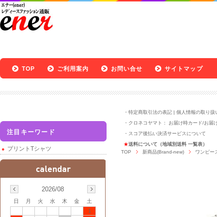
TOP
ご利用案内
お問い合せ
サイトマップ
・
特定商取引法の表記
|
個人情報の取り扱
・クロネコヤマト：
お届け時カード
/
お届
注目キーワード
・
スコア後払い決済サービスについて
★
送料について（地域別送料 一覧表）
プリントTシャツ
TOP
新商品(Brand-new)
ワンピー
2026/08
日
月
火
水
木
金
土
1