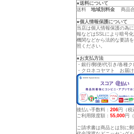
●送料について
送料
地域別料金
商品合計
●個人情報保護について
当店は個人情報保護の為に
報などはSSLにより暗号
機関などから法的な要請を
照ください。
●お支払方法
・銀行/郵便/代引き/各種
・クロネコヤマト お届け
後払い手数料：
206
円（税
ご利用限度額：
55,000
円
ご請求書は商品とは別に郵
代金譲渡などニッセングル