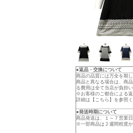
●返品・交換について
商品の品質には万全を期し
商品と異なる場合は、商品
る費用は全て当店が負担い
※お客様のご都合による返
詳細は【
こちら
】を参照く
●発送時期について
商品発送は、１～７営業日
※一部商品は２週間程度か