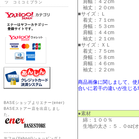
肩幅：４２cm
ツ コミコミプラン
袖丈：２０cm
■サイズ：Ｌ
着丈：７１cm
身幅：５３cm
肩幅：４４cm
袖丈：２１cm
■サイズ：ＸＬ
着丈：７５cm
身幅：５８cm
肩幅：４６cm
袖丈：２２cm
商品画像に関しまして、使
合いに若干の違いが生じる
BASEショップよりエナー(ener)
BASEストアー店を出店しまし
●素材
た。
綿：１００％
生地の太さ：５．０oz(オ
--------------------------
ヤフー(Yahoo!)ショッピングよ