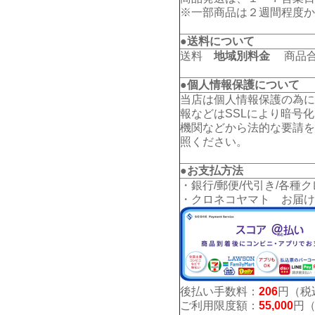
※一部商品は２週間程度か
●送料について
送料
地域別料金
商品合計
●個人情報保護について
当店は個人情報保護の為に
報などはSSLにより暗号
機関などから法的な要請を
照ください。
●お支払方法
・銀行/郵便/代引き/各種
・クロネコヤマト お届け
後払い手数料：
206
円（税
ご利用限度額：
55,000
円