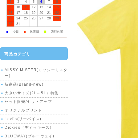
2
3
4
5
6
7
8
9
10
11
12
13
14
15
16
17
18
19
20
21
22
23
24
25
26
27
28
29
30
31
■
■
今日
■
休業日
臨時休業
商品カテゴリ
MISSY MISTER(ミッシーミスタ
ー)
新商品(Brand-new)
大きいサイズ(2L～5L）特集
セット販売/セットアップ
オリジナルプリント
Levi's(リーバイス)
Dickies（ディッキーズ）
BLUEWAY(ブルーウェイ)