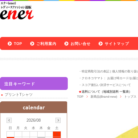
TOP
ご利用案内
お問い合せ
サイトマップ
・
特定商取引法の表記
|
個人情報の取り扱
・クロネコヤマト：
お届け時カード
/
お届
注目キーワード
・
スコア後払い決済サービスについて
★
送料について（地域別送料 一覧表）
プリントTシャツ
TOP
新商品(Brand-new)
トップス
2026/08
日
月
火
水
木
金
土
1