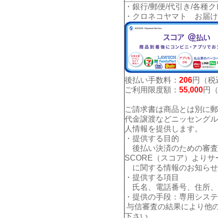
・銀行/郵便/代引き/各種
・クロネコヤマト お届け
後払い手数料：
206
円（税
ご利用限度額：
55,000
円
ご請求書は商品とは別に郵
代金譲渡などニッセングル
人情報を提供します。
・提供する目的
後払い決済のための審査
SCORE（スコア）よりサ
に関する情報のお知らせ
・提供する項目
氏名、電話番号、住所、E
・提供の手段：専用システ
与信審査の結果により他
下さい。