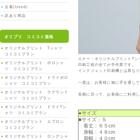
古着(Used)
訳あり商品
オリプリ コミコミ価格
オリジナルプリント Tシャツ
コミコミプラン
エナー・オリジナルプリントTシ
オリジナルプリント ポロシャ
印刷工程の全てが手作業です。
ツ コミコミプラン
インクジェット印刷機とは異な
オリジナルプリント ドライポロ
一度は、お客様に袖に手を通して
シャツ コミコミプラン
オリジナルプリント ラグランＴ
長期に亘って、お客様にご利用
シャツ コミコミプラン
オリジナルプリント ドライTシ
●サイズ
ャツ コミコミプラン
■サイズ：Ｓ
オリジナルプリント エプロン
着丈：６５cm
コミコミプラン
身幅：４８cm
オリジナルプリント ロングシャ
肩幅：４０cm