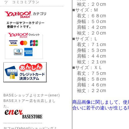
ツ コミコミプラン
袖丈：２０cm
■サイズ：Ｍ
着丈：６８cm
身幅：５０cm
肩幅：４２cm
袖丈：２０cm
■サイズ：Ｌ
着丈：７１cm
身幅：５３cm
肩幅：４４cm
袖丈：２１cm
■サイズ：ＸＬ
着丈：７５cm
身幅：５８cm
肩幅：４６cm
袖丈：２２cm
BASEショップよりエナー(ener)
BASEストアー店を出店しまし
商品画像に関しまして、使
た。
合いに若干の違いが生じる
--------------------------
ヤフー(Yahoo!)ショッピングよ