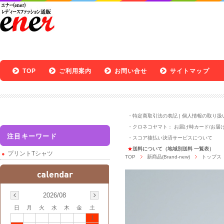
TOP
ご利用案内
お問い合せ
サイトマップ
・
特定商取引法の表記
|
個人情報の取り扱
・クロネコヤマト：
お届け時カード
/
お届
注目キーワード
・
スコア後払い決済サービスについて
★
送料について（地域別送料 一覧表）
プリントTシャツ
TOP
新商品(Brand-new)
トップス
2026/08
日
月
火
水
木
金
土
1