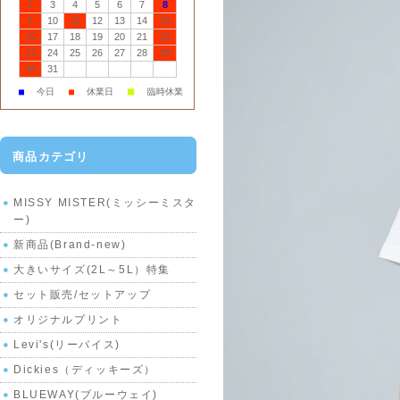
2
3
4
5
6
7
8
9
10
11
12
13
14
15
16
17
18
19
20
21
22
23
24
25
26
27
28
29
30
31
■
■
今日
■
休業日
臨時休業
商品カテゴリ
MISSY MISTER(ミッシーミスタ
ー)
新商品(Brand-new)
大きいサイズ(2L～5L）特集
セット販売/セットアップ
オリジナルプリント
Levi's(リーバイス)
Dickies（ディッキーズ）
BLUEWAY(ブルーウェイ)