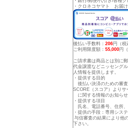
・銀行/郵便/代引き/各種
・クロネコヤマト お届け
後払い手数料：
206
円（税
ご利用限度額：
55,000
円
ご請求書は商品とは別に郵
代金譲渡などニッセングル
人情報を提供します。
・提供する目的
後払い決済のための審査
SCORE（スコア）よりサ
に関する情報のお知らせ
・提供する項目
氏名、電話番号、住所、E
・提供の手段：専用システ
与信審査の結果により他
下さい。