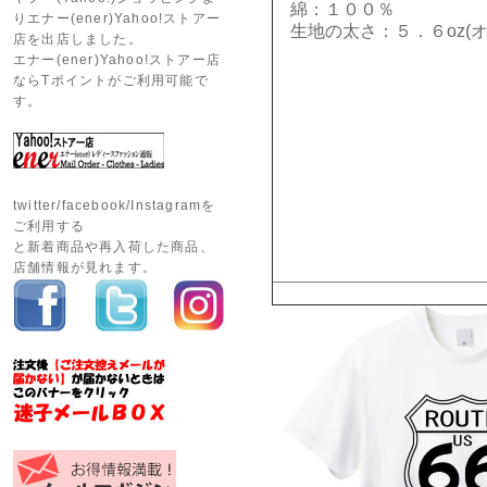
綿：１００％
りエナー(ener)Yahoo!ストアー
生地の太さ：５．６oz(オ
店を出店しました。
エナー(ener)Yahoo!ストアー店
ならTポイントがご利用可能で
す。
twitter/facebook/Instagramを
ご利用する
と新着商品や再入荷した商品、
店舗情報が見れます。