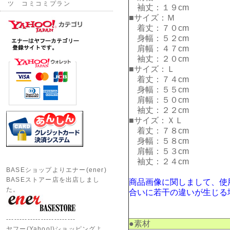
ツ コミコミプラン
袖丈：１９cm
■サイズ：Ｍ
着丈：７０cm
身幅：５２cm
肩幅：４７cm
袖丈：２０cm
■サイズ：Ｌ
着丈：７４cm
身幅：５５cm
肩幅：５０cm
袖丈：２２cm
■サイズ：ＸＬ
着丈：７８cm
身幅：５８cm
肩幅：５３cm
袖丈：２４cm
BASEショップよりエナー(ener)
BASEストアー店を出店しまし
商品画像に関しまして、使
た。
合いに若干の違いが生じる
--------------------------
●素材
ヤフー(Yahoo!)ショッピングよ