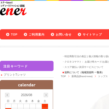
TOP
ご利用案内
お問い合せ
サイトマップ
・
特定商取引法の表記
|
個人情報の取り扱
・クロネコヤマト：
お届け時カード
/
お届
注目キーワード
・
スコア後払い決済サービスについて
★
送料について（地域別送料 一覧表）
プリントTシャツ
TOP
新商品(Brand-new)
トップス
2026/08
日
月
火
水
木
金
土
1