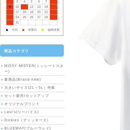
2
3
4
5
6
7
8
9
10
11
12
13
14
15
16
17
18
19
20
21
22
23
24
25
26
27
28
29
30
31
■
■
今日
■
休業日
臨時休業
商品カテゴリ
MISSY MISTER(ミッシーミスタ
ー)
新商品(Brand-new)
大きいサイズ(2L～5L）特集
セット販売/セットアップ
オリジナルプリント
Levi's(リーバイス)
Dickies（ディッキーズ）
BLUEWAY(ブルーウェイ)