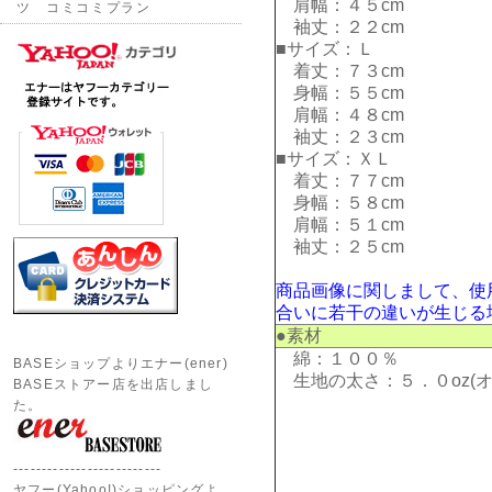
肩幅：４５cm
ツ コミコミプラン
袖丈：２２cm
■サイズ：Ｌ
着丈：７３cm
身幅：５５cm
肩幅：４８cm
袖丈：２３cm
■サイズ：ＸＬ
着丈：７７cm
身幅：５８cm
肩幅：５１cm
袖丈：２５cm
商品画像に関しまして、使
合いに若干の違いが生じる
●素材
綿：１００％
BASEショップよりエナー(ener)
生地の太さ：５．０oz(オ
BASEストアー店を出店しまし
た。
--------------------------
ヤフー(Yahoo!)ショッピングよ