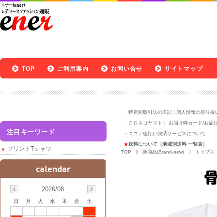
TOP
ご利用案内
お問い合せ
サイトマップ
・
特定商取引法の表記
|
個人情報の取り扱
・クロネコヤマト：
お届け時カード
/
お届
注目キーワード
・
スコア後払い決済サービスについて
★
送料について（地域別送料 一覧表）
プリントTシャツ
TOP
新商品(Brand-new)
トップス
2026/08
日
月
火
水
木
金
土
1