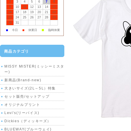
2
3
4
5
6
7
8
9
10
11
12
13
14
15
16
17
18
19
20
21
22
23
24
25
26
27
28
29
30
31
■
■
今日
■
休業日
臨時休業
商品カテゴリ
MISSY MISTER(ミッシーミスタ
ー)
新商品(Brand-new)
大きいサイズ(2L～5L）特集
セット販売/セットアップ
オリジナルプリント
Levi's(リーバイス)
Dickies（ディッキーズ）
BLUEWAY(ブルーウェイ)