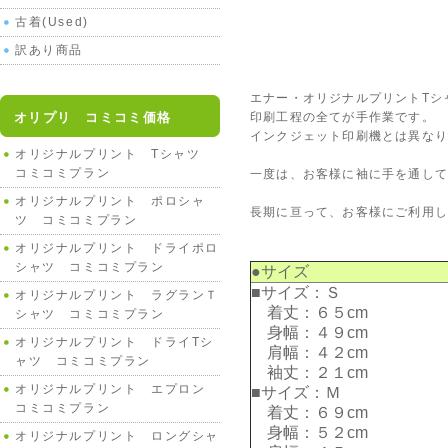
古着(Used)
訳あり商品
エナー・オリジナルプリントTシ
オリプリ コミコミ価格
印刷工程の全てが手作業です。
インクジェット印刷機とは異な
オリジナルプリント Tシャツ
コミコミプラン
一度は、お客様に袖に手を通して
オリジナルプリント ポロシャ
長期に亘って、お客様にご利用
ツ コミコミプラン
オリジナルプリント ドライポロ
シャツ コミコミプラン
●サイズ
■サイズ：Ｓ
オリジナルプリント ラグランＴ
着丈：６５cm
シャツ コミコミプラン
身幅：４９cm
オリジナルプリント ドライTシ
肩幅：４２cm
ャツ コミコミプラン
袖丈：２１cm
オリジナルプリント エプロン
■サイズ：Ｍ
コミコミプラン
着丈：６９cm
身幅：５２cm
オリジナルプリント ロングシャ