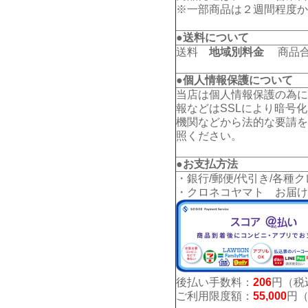
※一部商品は２週間程度か
●送料について
送料
地域別料金
商品合計
●個人情報保護について
当店は個人情報保護の為に
報などはSSLにより暗号
機関などから法的な要請を
照ください。
●お支払方法
・銀行/郵便/代引き/各種
・クロネコヤマト お届け
後払い手数料：
206
円（税
ご利用限度額：
55,000
円