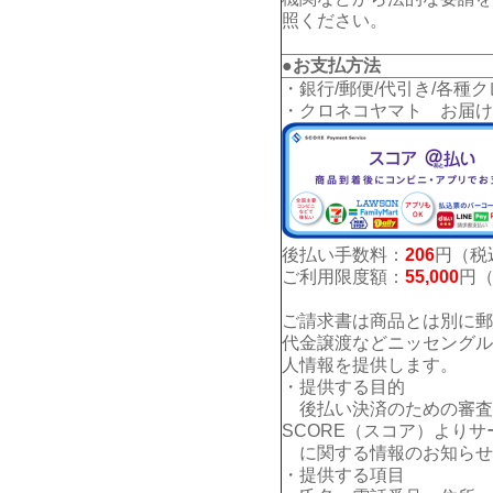
照ください。
●お支払方法
・銀行/郵便/代引き/各種
・クロネコヤマト お届け
後払い手数料：
206
円（税
ご利用限度額：
55,000
円
ご請求書は商品とは別に郵
代金譲渡などニッセングル
人情報を提供します。
・提供する目的
後払い決済のための審査
SCORE（スコア）よりサ
に関する情報のお知らせ
・提供する項目