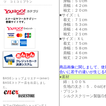
身幅：５０cm
ツ コミコミプラン
肩幅：４２cm
袖丈：２０cm
■サイズ：Ｌ
着丈：７１cm
身幅：５３cm
肩幅：４４cm
袖丈：２１cm
■サイズ：ＸＬ
着丈：７５cm
身幅：５８cm
肩幅：４６cm
袖丈：２２cm
商品画像に関しまして、使
合いに若干の違いが生じる
●素材
BASEショップよりエナー(ener)
綿：１００％
BASEストアー店を出店しまし
生地の太さ：５．０oz(オ
た。
・プリント
シルクスクリーン製版/1色
--------------------------
ヤフー(Yahoo!)ショッピングよ