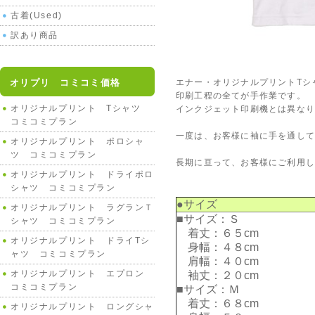
古着(Used)
訳あり商品
オリプリ コミコミ価格
エナー・オリジナルプリントTシ
印刷工程の全てが手作業です。
オリジナルプリント Tシャツ
インクジェット印刷機とは異な
コミコミプラン
一度は、お客様に袖に手を通して
オリジナルプリント ポロシャ
ツ コミコミプラン
長期に亘って、お客様にご利用
オリジナルプリント ドライポロ
シャツ コミコミプラン
●サイズ
オリジナルプリント ラグランＴ
■サイズ：Ｓ
シャツ コミコミプラン
着丈：６５cm
オリジナルプリント ドライTシ
身幅：４８cm
ャツ コミコミプラン
肩幅：４０cm
オリジナルプリント エプロン
袖丈：２０cm
コミコミプラン
■サイズ：Ｍ
着丈：６８cm
オリジナルプリント ロングシャ