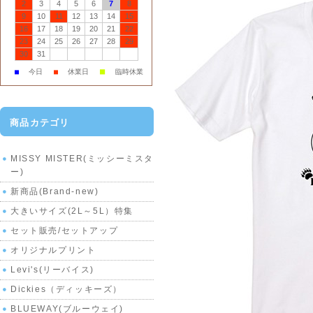
2
3
4
5
6
7
8
9
10
11
12
13
14
15
16
17
18
19
20
21
22
23
24
25
26
27
28
29
30
31
■
■
今日
■
休業日
臨時休業
商品カテゴリ
MISSY MISTER(ミッシーミスタ
ー)
新商品(Brand-new)
大きいサイズ(2L～5L）特集
セット販売/セットアップ
オリジナルプリント
Levi's(リーバイス)
Dickies（ディッキーズ）
BLUEWAY(ブルーウェイ)