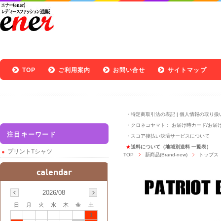
TOP
ご利用案内
お問い合せ
サイトマップ
・
特定商取引法の表記
|
個人情報の取り扱
・クロネコヤマト：
お届け時カード
/
お届
注目キーワード
・
スコア後払い決済サービスについて
★
送料について（地域別送料 一覧表）
プリントTシャツ
TOP
新商品(Brand-new)
トップス
2026/08
日
月
火
水
木
金
土
1