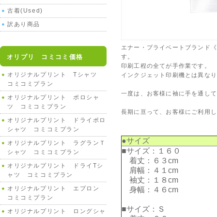
古着(Used)
訳あり商品
エナー・プライベートブランド《M
オリプリ コミコミ価格
す。
印刷工程の全てが手作業です。
オリジナルプリント Tシャツ
インクジェット印刷機とは異な
コミコミプラン
一度は、お客様に袖に手を通して
オリジナルプリント ポロシャ
ツ コミコミプラン
長期に亘って、お客様にご利用
オリジナルプリント ドライポロ
シャツ コミコミプラン
●サイズ
オリジナルプリント ラグランＴ
■サイズ：１６０
シャツ コミコミプラン
着丈：６３cm
オリジナルプリント ドライTシ
肩幅：４１cm
ャツ コミコミプラン
袖丈：１８cm
オリジナルプリント エプロン
身幅：４６cm
コミコミプラン
■サイズ：Ｓ
オリジナルプリント ロングシャ