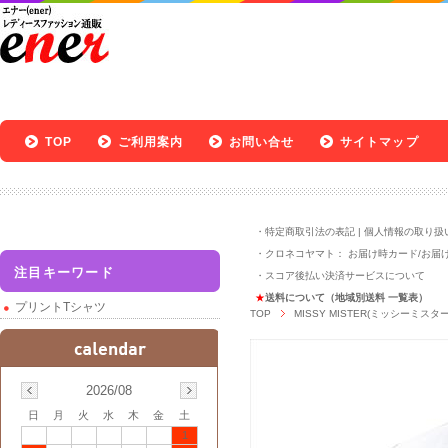
TOP
ご利用案内
お問い合せ
サイトマップ
・
特定商取引法の表記
|
個人情報の取り扱
・クロネコヤマト：
お届け時カード
/
お届
注目キーワード
・
スコア後払い決済サービスについて
★
送料について（地域別送料 一覧表）
プリントTシャツ
TOP
MISSY MISTER(ミッシーミスター
2026/08
日
月
火
水
木
金
土
1