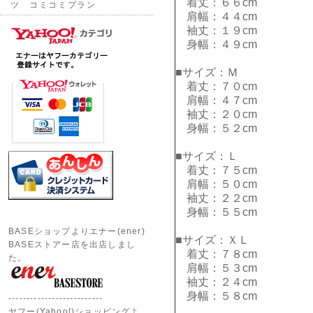
着丈：６６cm
ツ コミコミプラン
肩幅：４４cm
袖丈：１９cm
身幅：４９cm
■サイズ：Ｍ
着丈：７０cm
肩幅：４７cm
袖丈：２０cm
身幅：５２cm
■サイズ：Ｌ
着丈：７５cm
肩幅：５０cm
袖丈：２２cm
身幅：５５cm
BASEショップよりエナー(ener)
■サイズ：ＸＬ
BASEストアー店を出店しまし
着丈：７８cm
た。
肩幅：５３cm
袖丈：２４cm
身幅：５８cm
--------------------------
ヤフー(Yahoo!)ショッピングよ