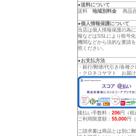
●送料について
送料
地域別料金
商品合計
●個人情報保護について
当店は個人情報保護の為に
報などはSSLにより暗号
機関などから法的な要請を
照ください。
●お支払方法
・銀行/郵便/代引き/各種
・クロネコヤマト お届け
後払い手数料：
206
円（税
ご利用限度額：
55,000
円
ご請求書は商品とは別に郵