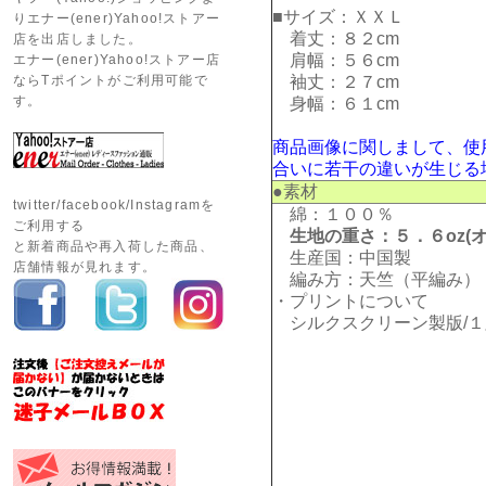
■サイズ：ＸＸＬ
りエナー(ener)Yahoo!ストアー
着丈：８２cm
店を出店しました。
肩幅：５６cm
エナー(ener)Yahoo!ストアー店
ならTポイントがご利用可能で
袖丈：２７cm
す。
身幅：６１cm
商品画像に関しまして、使
合いに若干の違いが生じる
●素材
twitter/facebook/Instagramを
綿：１００％
ご利用する
生地の重さ：５．６oz(オ
と新着商品や再入荷した商品、
生産国：中国製
店舗情報が見れます。
編み方：天竺（平編み）
・プリントについて
シルクスクリーン製版/１