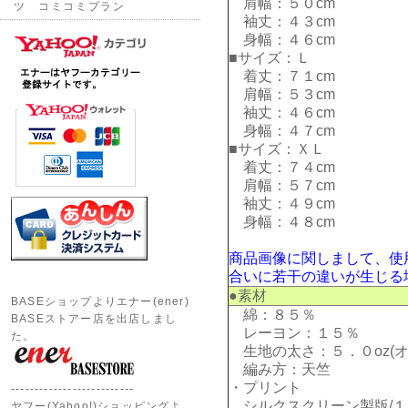
肩幅：５０cm
ツ コミコミプラン
袖丈：４３cm
身幅：４６cm
■サイズ：Ｌ
着丈：７１cm
肩幅：５３cm
袖丈：４６cm
身幅：４７cm
■サイズ：ＸＬ
着丈：７４cm
肩幅：５７cm
袖丈：４９cm
身幅：４８cm
商品画像に関しまして、使
合いに若干の違いが生じる
●素材
BASEショップよりエナー(ener)
綿：８５％
BASEストアー店を出店しまし
レーヨン：１５％
た。
生地の太さ：５．０oz(オ
編み方：天竺
・プリント
--------------------------
シルクスクリーン製版/１
ヤフー(Yahoo!)ショッピングよ