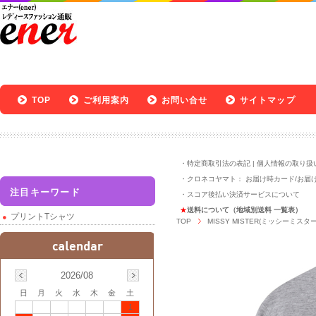
TOP
ご利用案内
お問い合せ
サイトマップ
・
特定商取引法の表記
|
個人情報の取り扱
・クロネコヤマト：
お届け時カード
/
お届
注目キーワード
・
スコア後払い決済サービスについて
★
送料について（地域別送料 一覧表）
プリントTシャツ
TOP
MISSY MISTER(ミッシーミスター
2026/08
日
月
火
水
木
金
土
1