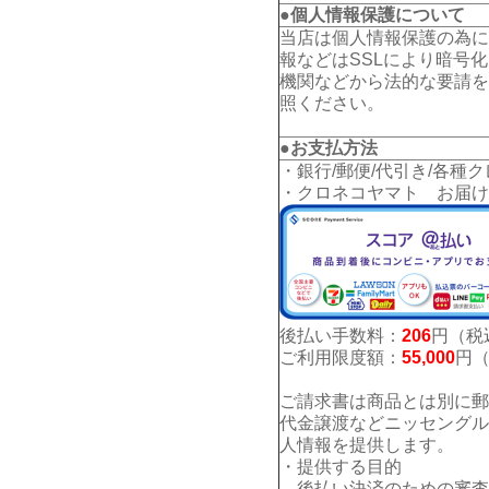
●個人情報保護について
当店は個人情報保護の為に
報などはSSLにより暗号
機関などから法的な要請を
照ください。
●お支払方法
・銀行/郵便/代引き/各種
・クロネコヤマト お届け
後払い手数料：
206
円（税
ご利用限度額：
55,000
円
ご請求書は商品とは別に郵
代金譲渡などニッセングル
人情報を提供します。
・提供する目的
後払い決済のための審査