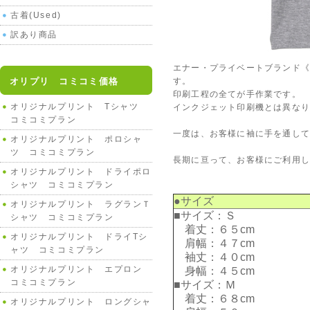
古着(Used)
訳あり商品
エナー・プライベートブランド《M
オリプリ コミコミ価格
す。
印刷工程の全てが手作業です。
オリジナルプリント Tシャツ
インクジェット印刷機とは異な
コミコミプラン
一度は、お客様に袖に手を通して
オリジナルプリント ポロシャ
ツ コミコミプラン
長期に亘って、お客様にご利用
オリジナルプリント ドライポロ
シャツ コミコミプラン
●サイズ
オリジナルプリント ラグランＴ
■サイズ：Ｓ
シャツ コミコミプラン
着丈：６５cm
オリジナルプリント ドライTシ
肩幅：４７cm
ャツ コミコミプラン
袖丈：４０cm
オリジナルプリント エプロン
身幅：４５cm
コミコミプラン
■サイズ：Ｍ
着丈：６８cm
オリジナルプリント ロングシャ