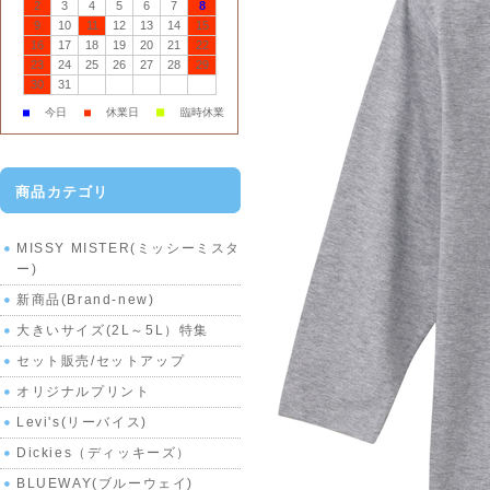
2
3
4
5
6
7
8
9
10
11
12
13
14
15
16
17
18
19
20
21
22
23
24
25
26
27
28
29
30
31
■
■
今日
■
休業日
臨時休業
商品カテゴリ
MISSY MISTER(ミッシーミスタ
ー)
新商品(Brand-new)
大きいサイズ(2L～5L）特集
セット販売/セットアップ
オリジナルプリント
Levi's(リーバイス)
Dickies（ディッキーズ）
BLUEWAY(ブルーウェイ)