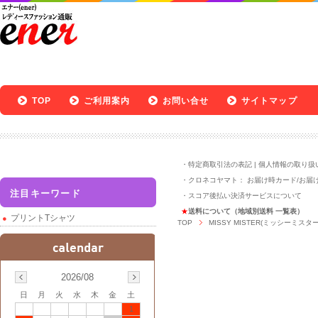
TOP
ご利用案内
お問い合せ
サイトマップ
・
特定商取引法の表記
|
個人情報の取り扱
・クロネコヤマト：
お届け時カード
/
お届
注目キーワード
・
スコア後払い決済サービスについて
★
送料について（地域別送料 一覧表）
プリントTシャツ
TOP
MISSY MISTER(ミッシーミスター
2026/08
日
月
火
水
木
金
土
1