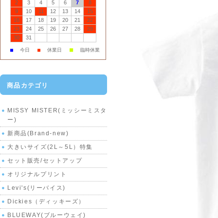
2
3
4
5
6
7
8
9
10
11
12
13
14
15
16
17
18
19
20
21
22
23
24
25
26
27
28
29
30
31
■
■
今日
■
休業日
臨時休業
商品カテゴリ
MISSY MISTER(ミッシーミスタ
ー)
新商品(Brand-new)
大きいサイズ(2L～5L）特集
セット販売/セットアップ
オリジナルプリント
Levi's(リーバイス)
Dickies（ディッキーズ）
BLUEWAY(ブルーウェイ)