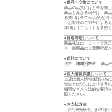
●返品・交換について
商品の品質には万全を期し
商品と異なる場合は、商品
る費用は全て当店が負担い
※お客様のご都合による返
詳細は【
こちら
】を参照く
●発送時期について
商品発送は、１～７営業日
※一部商品は２週間程度か
●送料について
送料
地域別料金
商品合計
●個人情報保護について
当店は個人情報保護の為に
報などはSSLにより暗号
機関などから法的な要請を
照ください。
●お支払方法
・銀行/郵便/代引き/各種