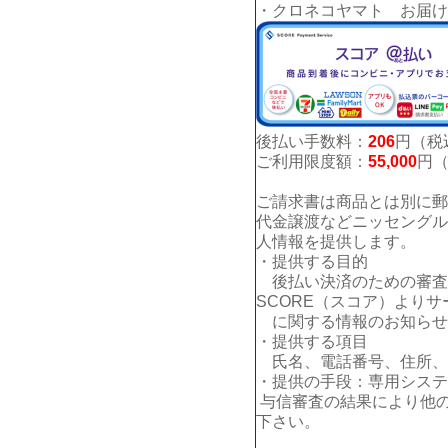
・クロネコヤマト お届け
後払い手数料：
206
円（税
ご利用限度額：
55,000
円
ご請求書は商品とは別に郵
代金譲渡などニッセングル
人情報を提供します。
・提供する目的
後払い決済のための審査
SCORE（スコア）よりサ
に関する情報のお知らせ
・提供する項目
氏名、電話番号、住所、E
・提供の手段：専用システ
与信審査の結果により他
下さい。