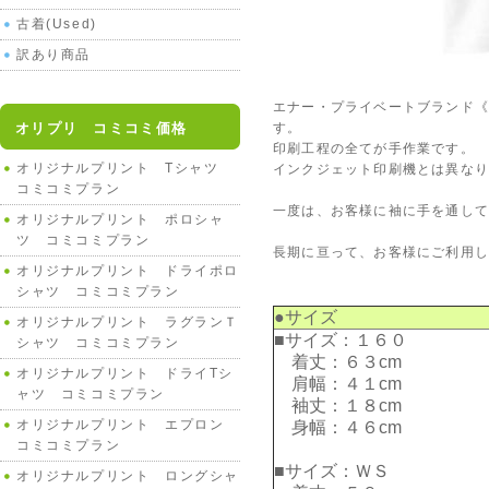
古着(Used)
訳あり商品
エナー・プライベートブランド《M
オリプリ コミコミ価格
す。
印刷工程の全てが手作業です。
オリジナルプリント Tシャツ
インクジェット印刷機とは異な
コミコミプラン
一度は、お客様に袖に手を通して
オリジナルプリント ポロシャ
ツ コミコミプラン
長期に亘って、お客様にご利用
オリジナルプリント ドライポロ
シャツ コミコミプラン
●サイズ
オリジナルプリント ラグランＴ
■サイズ：１６０
シャツ コミコミプラン
着丈：６３cm
オリジナルプリント ドライTシ
肩幅：４１cm
ャツ コミコミプラン
袖丈：１８cm
オリジナルプリント エプロン
身幅：４６cm
コミコミプラン
■サイズ：ＷＳ
オリジナルプリント ロングシャ