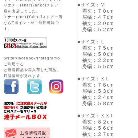
■サイズ：Ｍ
りエナー(ener)Yahoo!ストアー
着丈：７０cm
店を出店しました。
肩幅：４７cm
エナー(ener)Yahoo!ストアー店
ならTポイントがご利用可能で
袖丈：２０cm
す。
身幅：５２cm
■サイズ：Ｌ
着丈：７５cm
肩幅：５０cm
twitter/facebook/Instagramを
袖丈：２２cm
ご利用する
身幅：５５cm
と新着商品や再入荷した商品、
店舗情報が見れます。
■サイズ：ＸＬ
着丈：７８cm
肩幅：５３cm
袖丈：２４cm
身幅：５８cm
■サイズ：ＸＸＬ
着丈：８２cm
肩幅：５６cm
袖丈：２７cm