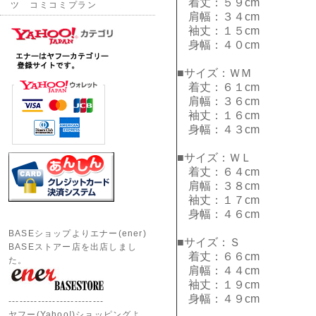
着丈：５９cm
ツ コミコミプラン
肩幅：３４cm
袖丈：１５cm
身幅：４０cm
■サイズ：ＷＭ
着丈：６１cm
肩幅：３６cm
袖丈：１６cm
身幅：４３cm
■サイズ：ＷＬ
着丈：６４cm
肩幅：３８cm
袖丈：１７cm
身幅：４６cm
BASEショップよりエナー(ener)
■サイズ：Ｓ
BASEストアー店を出店しまし
着丈：６６cm
た。
肩幅：４４cm
袖丈：１９cm
身幅：４９cm
--------------------------
ヤフー(Yahoo!)ショッピングよ